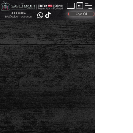
444 0 394
Üye Ol
info@selibonmedya.com