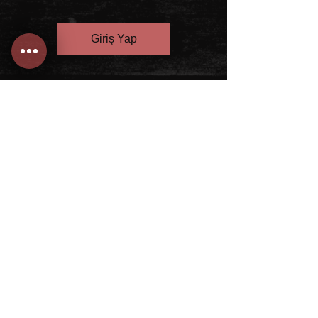
Giriş Yap
SeliBlog
Üye Ol
Bize Ulaşın
Çağrı Merkezi:
444 0 394
mail:
info@selibonmedya.com
Telif Hakkı ©
2023-2023
Selibon Medya Planlama ve Danş A.Ş. Tüm Hakları Saklıdır. Selibon Medya® tescilli
bir markadır.