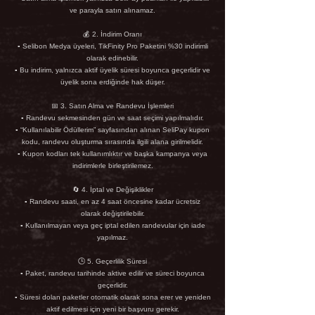
ve parayla satın alınamaz.
💰 2. İndirim Oranı
▪ Selibon Medya üyeleri, TikFinity Pro Paketini %30 indirimli
olarak edinebilir.
▪ Bu indirim, yalnızca aktif üyelik süresi boyunca geçerlidir ve
üyelik sona erdiğinde hak düşer.
📅 3. Satın Alma ve Randevu İşlemleri
▪ Randevu sekmesinden gün ve saat seçimi yapılmalıdır.
▪ “Kullanılabilir Ödüllerim” sayfasından alınan SeliPay kupon
kodu, randevu oluşturma sırasında ilgili alana girilmelidir.
▪ Kupon kodları tek kullanımlıktır ve başka kampanya veya
indirimlerle birleştirilemez.
🔄 4. İptal ve Değişiklikler
▪ Randevu saati, en az 4 saat öncesine kadar ücretsiz
olarak değiştirilebilir.
▪ Kullanılmayan veya geç iptal edilen randevular için iade
yapılmaz.
🕒 5. Geçerlilik Süresi
▪ Paket, randevu tarihinde aktive edilir ve süreci boyunca
geçerlidir.
▪ Süresi dolan paketler otomatik olarak sona erer ve yeniden
aktif edilmesi için yeni bir başvuru gerekir.