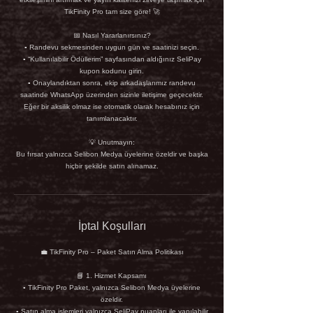
TikFinity Pro tam size göre! 🚀
📅 Nasıl Yararlanırsınız?
▪ Randevu sekmesinden uygun gün ve saatinizi seçin.
▪ “Kullanılabilir Ödüllerim” sayfasından aldığınız SeliPay
kupon kodunu girin.
▪ Onaylandıktan sonra, ekip arkadaşlarımız randevu
saatinde WhatsApp üzerinden sizinle iletişime geçecektir.
Eğer bir aksilik olmaz ise otomatik olarak hesabınız için
tanımlanacaktır.
💡 Unutmayın:
Bu fırsat yalnızca Selibon Medya üyelerine özeldir ve başka
hiçbir şekilde satın alınamaz.
İptal Koşulları
💼 TikFinity Pro – Paket Satın Alma Politikası
📘 1. Hizmet Kapsamı
▪ TikFinity Pro Paket, yalnızca Selibon Medya üyelerine
özeldir.
▪ Satın alma işlemleri yalnızca SeliPay puanları ile yapılabilir