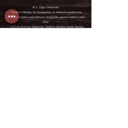
⚙️ 6. Diğer Hükümler
▪ Selibon Medya, bu kampanya ve kullanım şartlarında
önceden bildirim yapmaksızın değişiklik yapma hakkını saklı
tutar.
▪ TikFinity Pro’nun kullanımı, Selibon Medya Üyelik Şartları
ve SeliPay Kullanım Politikası ile birlikte değerlendirilir.
💡 Bu randevudan yer ayırtan her üye, TikFinity Pro Paket
hizmetinden belirtilen koşullar dahilinde yararlanmayı kabul
etmiş sayılır.
İletişim Bilgileri
444 0 394
info@selibonmedya.com
İstanbul, Türkiye