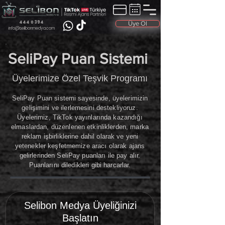
444 0 394
Üye Ol
info@selibonmedya.com
SeliPay Puan Sistemi
Üyelerimize Özel Teşvik Programı
SeliPay Puan sistemi sayesinde, üyelerimizin
gelişimini ve ilerlemesini destekliyoruz.
Üyelerimiz, TikTok yayınlarında kazandığı
elmaslardan, düzenlenen etkinliklerden, marka
reklam işbirliklerine dahil olarak ve yeni
yetenekler keşfetmemize aracı olarak ajans
gelirlerinden SeliPay puanları ile pay alır.
Puanlarını diledikleri gibi harcarlar.
Selibon Medya Üyeliğinizi
Başlatın