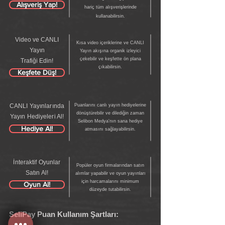
Alışveriş Yap!
hariç tüm alışverişlerinde
kullanabilirsin.
Video ve CANLI
Kısa video içeriklerine ve CANLI
Yayın
Yayın akışına organik izleyici
çekebilir ve keşfette ön plana
Trafiği Edin!
çıkabilirsin.
Keşfete Düş!
CANLI Yayınlarında
Puanlarını canlı yayın hediyelerine
dönüştürebilir ve dilediğin zaman
Yayın Hediyeleri Al!
Selibon Medya'nın sana hediye
Hediye Al!
atmasını sağlayabilirsin.
İnteraktif Oyunlar
Popüler oyun firmalarından satın
Satın Al!
alımlar yapabilir ve oyun yayınları
için harcamalarını minimum
Oyun Al!
düzeyde tutabilirsin.
SeliPay Puan Kullanım Şartları: